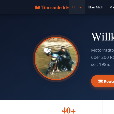
🏍️ Tourendeddy
Home
Über Mich
Me
Will
Motorradtou
über 200 R
seit 1985.
🗺️ Rout
40+