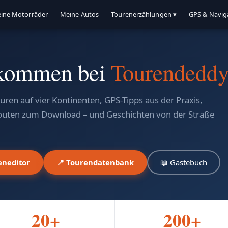
ine Motorräder
Meine Autos
Tourenerzählungen ▾
GPS & Navig
kommen bei
Tourendedd
ren auf vier Kontinenten, GPS-Tipps aus der Praxis,
outen zum Download – und Geschichten von der Straße
eneditor
📍 Tourendatenbank
📖 Gästebuch
20+
200+