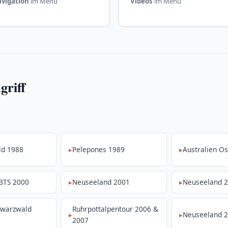
vigation
im Menü
Videos
im Menü
griff
ld 1988
Pelepones 1989
Australien Os
 BTS 2000
Neuseeland 2001
Neuseeland 
hwarzwald
Ruhrpottalpentour 2006 &
Neuseeland 
2007