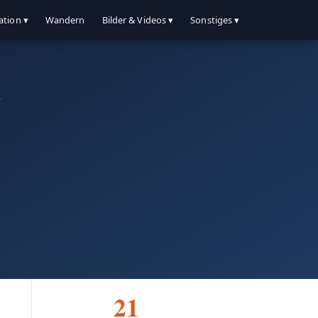
ation ▾
Wandern
Bilder & Videos ▾
Sonstiges ▾
y
21