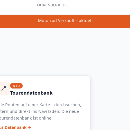
TOURENBERICHTE
Motorrad Verkauft – aktuell keine neuen Toure
📍
NEU
Tourendatenbank
lle Routen auf einer Karte – durchsuchen,
iltern und direkt ins Navi laden. Die neue
ourendatenbank ist online.
ur Datenbank →