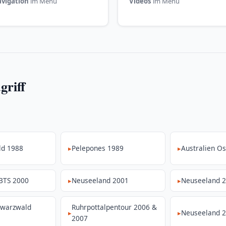
vigation
im Menü
Videos
im Menü
griff
ld 1988
Pelepones 1989
Australien Os
 BTS 2000
Neuseeland 2001
Neuseeland 
hwarzwald
Ruhrpottalpentour 2006 &
Neuseeland 
2007