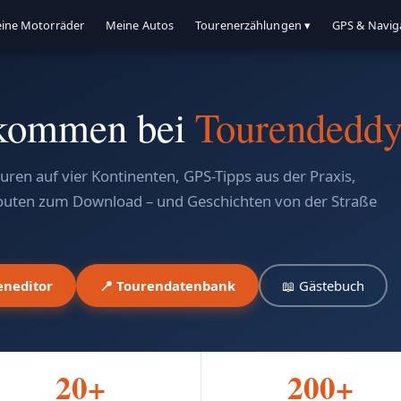
ine Motorräder
Meine Autos
Tourenerzählungen ▾
GPS & Navig
kommen bei
Tourendedd
ren auf vier Kontinenten, GPS-Tipps aus der Praxis,
outen zum Download – und Geschichten von der Straße
eneditor
📍 Tourendatenbank
📖 Gästebuch
20+
200+