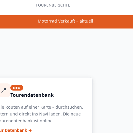
TOURENBERICHTE
Motorrad Verkauft – aktuell keine neuen Touren
📍
NEU
Tourendatenbank
lle Routen auf einer Karte – durchsuchen,
iltern und direkt ins Navi laden. Die neue
ourendatenbank ist online.
ur Datenbank →