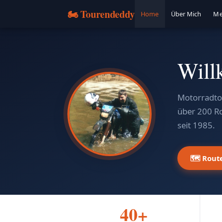
🏍️ Tourendeddy
Home
Über Mich
Me
Will
Motorradtou
über 200 R
seit 1985.
🗺️ Rout
40+