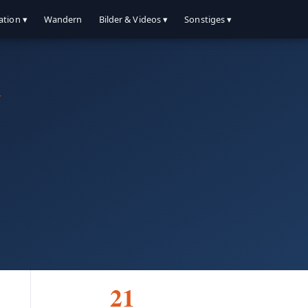
ation ▾
Wandern
Bilder & Videos ▾
Sonstiges ▾
y
21