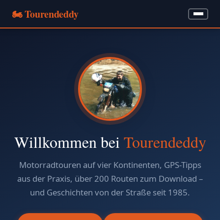
🏍️ Tourendeddy
Home
Über Mich
Meine Motorräder
Meine Autos
Tourenerzählungen ▾
Willkommen bei
Tourendeddy
GPS & Navigation ▾
Motorradtouren auf vier Kontinenten, GPS-Tipps
aus der Praxis, über 200 Routen zum Download –
Wandern
und Geschichten von der Straße seit 1985.
Bilder & Videos ▾