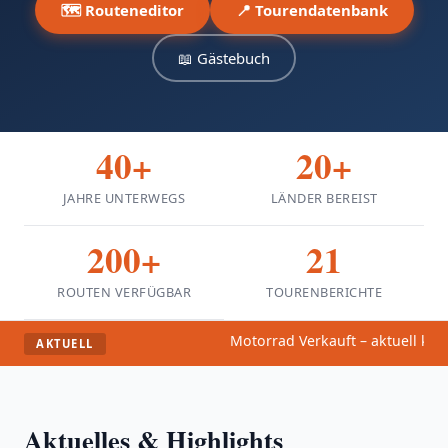
Sonstiges ▾
🗺️ Routeneditor
📍 Tourendatenbank
📖 Gästebuch
40+
20+
JAHRE UNTERWEGS
LÄNDER BEREIST
200+
21
ROUTEN VERFÜGBAR
TOURENBERICHTE
Motorrad Verkauft – aktuell kei
AKTUELL
Aktuelles & Highlights